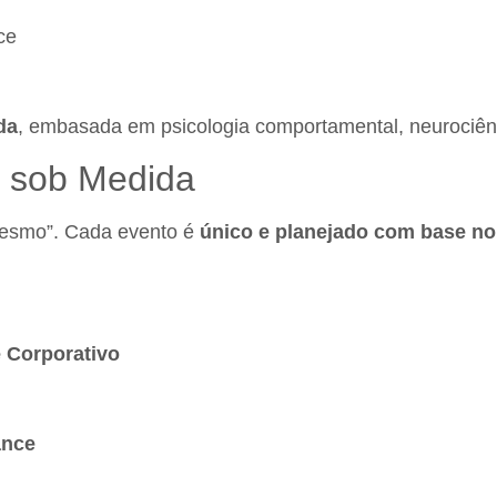
ce
da
, embasada em psicologia comportamental, neurociênci
l sob Medida
mesmo”. Cada evento é
único e planejado com base no
 Corporativo
ance