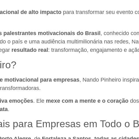
acional de alto impacto
para transformar seu evento 
 palestrantes motivacionais do Brasil
, conhecido c
o o país e uma audiência multimilionária nas redes, N
regar
resultado real
: transformação, engajamento e açã
iro?
te motivacional para empresas
, Nando Pinheiro inspir
ransformadoras.
tiva emoções
. Ele
mexe com a mente e o coração
dos 
ata
.
ais para Empresas em Todo o Br
Porto Alegre
, de
Fortaleza a Santos
,
todas as cidade