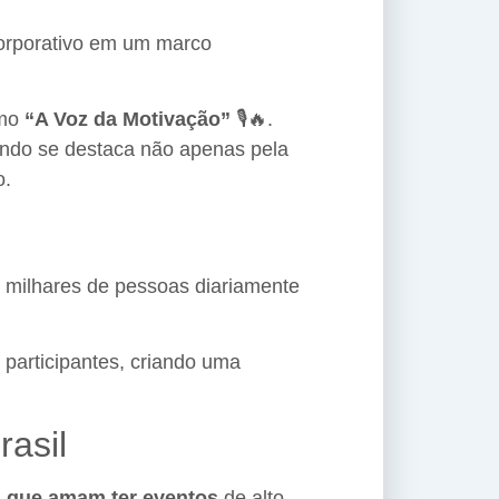
corporativo em um marco
omo
“A Voz da Motivação”
🎙️🔥.
ando se destaca não apenas pela
o.
a milhares de pessoas diariamente
participantes, criando uma
asil
s que amam ter eventos
de alto