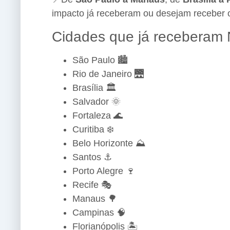
impacto já receberam ou desejam receber 
Cidades que já receberam 
São Paulo 🏙️
Rio de Janeiro 🌉
Brasília 🏛️
Salvador 🌞
Fortaleza 🌊
Curitiba ❄️
Belo Horizonte ⛰️
Santos ⚓
Porto Alegre 🍷
Recife 🎭
Manaus 🌳
Campinas 🧠
Florianópolis 🏝️