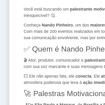
Você está buscando um
palestrante motiv
inesquecível? 🤔
Conheça
Nando Pinheiro
, um dos
maiores
Com mais de 200 eventos realizados em tod
sua comunicação envolvente, mas por ent
✅ Quem é Nando Pinhe
🎬 Ator, produtor, comunicador e
palestran
com sua voz marcante e suas mensagens t
💥 Ele não apenas fala, ele
conecta
. Ele
a
atmosfera poderosa que leva à
ação imedi
🚀 Palestras Motivacion
📍De
São Paulo a Manaus
, de
Brasília a 