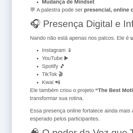
Mudança de Mindset
💬 A palestra pode ser
presencial, online 
🎧 Presença Digital e In
Nando não está apenas nos palcos. Ele é
u
Instagram 📱
YouTube ▶️
Spotify 🎵
TikTok 🎬
Kwai 📲
Ele também criou o projeto
“The Best Moti
transformar sua rotina.
Essa presença online fortalece ainda mais
esperado pelos participantes.
🧠 O poder da Voz que 