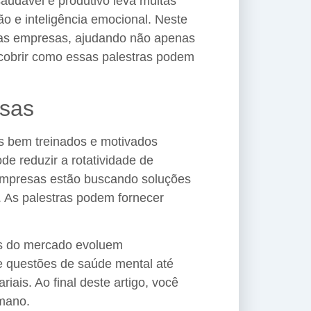
audável e produtivo leva muitas
o e inteligência emocional. Neste
nas empresas, ajudando não apenas
scobrir como essas palestras podem
esas
s bem treinados e motivados
de reduzir a rotatividade de
s empresas estão buscando soluções
. As palestras podem fornecer
as do mercado evoluem
de questões de saúde mental até
ais. Ao final deste artigo, você
umano.