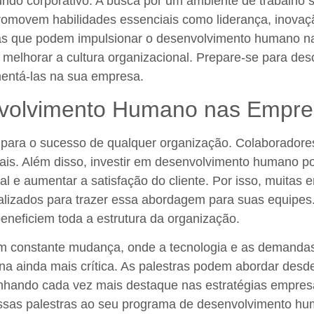
ndo corporativo. A busca por um ambiente de trabalho s
romovem habilidades essenciais como liderança, inovaçã
stras que podem impulsionar o desenvolvimento humano 
melhorar a cultura organizacional. Prepare-se para de
mentá-las na sua empresa.
nvolvimento Humano nas Empr
ara o sucesso de qualquer organização. Colaboradore
eais. Além disso, investir em desenvolvimento humano po
nal e aumentar a satisfação do cliente. Por isso, muita
alizados para trazer essa abordagem para suas equipes
beneficiem toda a estrutura da organização.
em constante mudança, onde a tecnologia e as demand
rna ainda mais crítica. As palestras podem abordar des
nhando cada vez mais destaque nas estratégias empresari
 essas palestras ao seu programa de desenvolvimento h