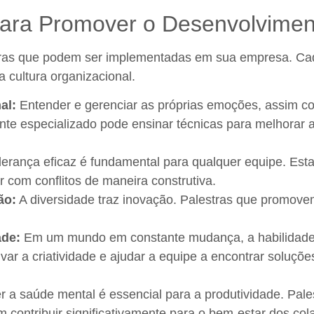
 para Promover o Desenvolvim
stras que podem ser implementadas em sua empresa. Cad
a cultura organizacional.
al:
Entender e gerenciar as próprias emoções, assim co
te especializado pode ensinar técnicas para melhorar a 
derança eficaz é fundamental para qualquer equipe. Esta
r com conflitos de maneira construtiva.
ão:
A diversidade traz inovação. Palestras que promove
ade:
Em um mundo em constante mudança, a habilidade
ivar a criatividade e ajudar a equipe a encontrar soluçõ
a saúde mental é essencial para a produtividade. Pale
m contribuir significativamente para o bem-estar dos co