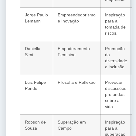
Jorge Paulo
Empreendedorismo
Inspiração
Lemann
e Inovação
para a
tomada de
riscos.
Daniella
Empoderamento
Promoção
Simi
Feminino
da
diversidade
e inclusão.
Luiz Felipe
Filosofia e Reflexão
Provocar
Pondé
discussões
profundas
sobre a
vida.
Robson de
Superação em
Inspiração
Souza
Campo
para a
superação