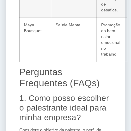
de
desafios.
Maya
Saúde Mental
Promoção
Bousquet
do bem-
estar
emocional
no
trabalho.
Perguntas
Frequentes (FAQs)
1. Como posso escolher
o palestrante ideal para
minha empresa?
Considere o objetivo da palestra, o perfil da