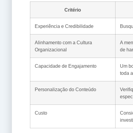
Critério
Experiência e Credibilidade
Busque
Alinhamento com a Cultura
A men
Organizacional
de ha
Capacidade de Engajamento
Um bo
toda 
Personalização do Conteúdo
Verifi
especí
Custo
Consid
invest