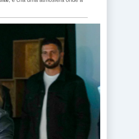
ante
, e cria uma atmosfera onde a