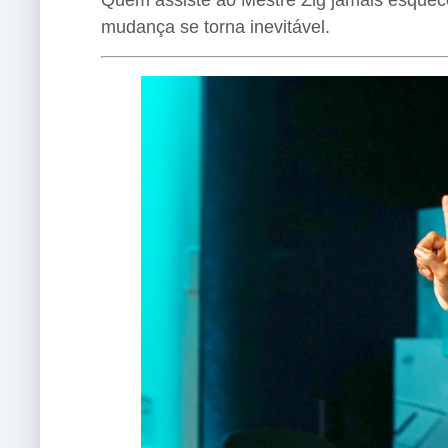
Quem assiste ao Mestre Zig jamais esquec
mudança se torna inevitável.