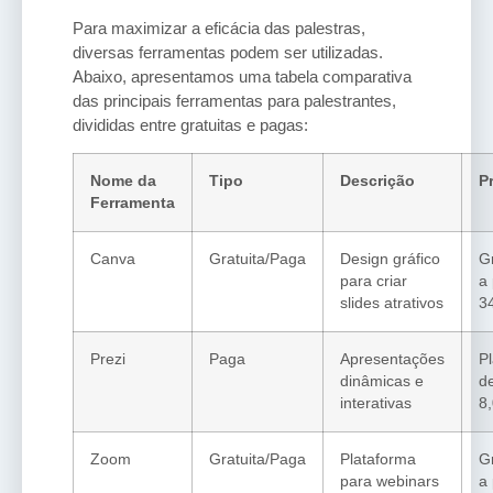
Para maximizar a eficácia das palestras,
diversas ferramentas podem ser utilizadas.
Abaixo, apresentamos uma tabela comparativa
das principais ferramentas para palestrantes,
divididas entre gratuitas e pagas:
Nome da
Tipo
Descrição
P
Ferramenta
Canva
Gratuita/Paga
Design gráfico
G
para criar
a 
slides atrativos
3
Prezi
Paga
Apresentações
Pl
dinâmicas e
d
interativas
8
Zoom
Gratuita/Paga
Plataforma
G
para webinars
a 