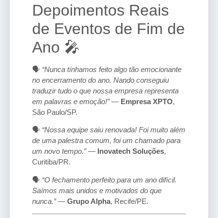
Depoimentos Reais
de Eventos de Fim de
Ano 🎤
🗣️
“Nunca tínhamos feito algo tão emocionante
no encerramento do ano. Nando conseguiu
traduzir tudo o que nossa empresa representa
em palavras e emoção!”
—
Empresa XPTO
,
São Paulo/SP.
🗣️
“Nossa equipe saiu renovada! Foi muito além
de uma palestra comum, foi um chamado para
um novo tempo.”
—
Inovatech Soluções
,
Curitiba/PR.
🗣️
“O fechamento perfeito para um ano difícil.
Saímos mais unidos e motivados do que
nunca.”
—
Grupo Alpha
, Recife/PE.