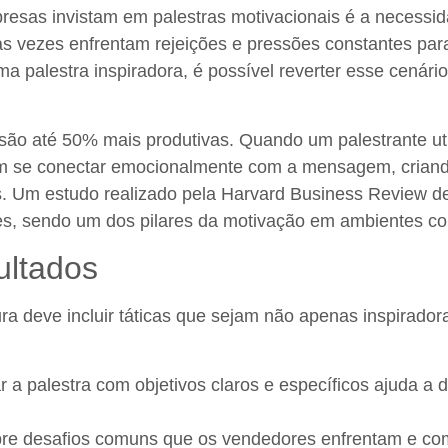
esas invistam em palestras motivacionais é a necessida
as vezes enfrentam rejeições e pressões constantes par
ma palestra inspiradora, é possível reverter esse cená
ão até 50% mais produtivas. Quando um palestrante util
m se conectar emocionalmente com a mensagem, criand
as. Um estudo realizado pela Harvard Business Review
es, sendo um dos pilares da motivação em ambientes cor
ultados
tura deve incluir táticas que sejam não apenas inspirad
ar a palestra com objetivos claros e específicos ajuda a 
re desafios comuns que os vendedores enfrentam e co