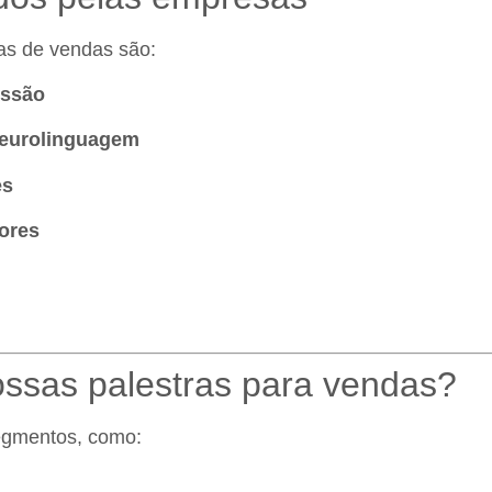
ras de vendas são:
essão
neurolinguagem
es
ores
ossas palestras para vendas?
egmentos, como: