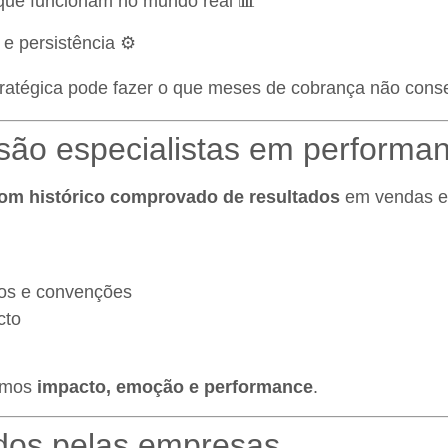
 que funcionam no mundo real 📊
 e persistência ⚙️
tratégica pode fazer o que meses de cobrança não con
são especialistas em performa
com histórico comprovado de resultados
em vendas e 
vos e convenções
cto
gamos
impacto, emoção e performance
.
dos pelas empresas