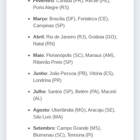
Fevereiro
: Curitiba (PR), Recife (PE),
Porto Alegre (RS)
Março
: Brasília (DF), Fortaleza (CE),
Campinas (SP)
Abril
: Rio de Janeiro (RJ), Goiânia (GO),
Natal (RN)
Maio
: Florianópolis (SC), Manaus (AM),
Ribeirão Preto (SP)
Junho
: João Pessoa (PB), Vitória (ES),
Londrina (PR)
Julho
: Santos (SP), Belém (PA), Maceió
(AL)
Agosto
: Uberlândia (MG), Aracaju (SE),
São Luís (MA)
Setembro
: Campo Grande (MS),
Blumenau (SC), Teresina (PI)