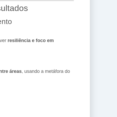
sultados
ento
lver
resiliência e foco em
ntre áreas
, usando a metáfora do