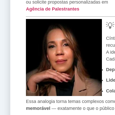
ou solicite propostas personalizadas em
Agência de Palestrantes
💡
Cínt
recu
A id
Cada
Dep
Lid
Col
Essa analogia torna temas complexos co
memorável
— exatamente o que o público 