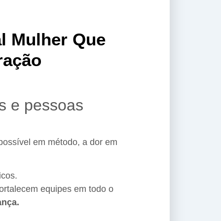
al Mulher Que
ração
as e pessoas
possível em método, a dor em
icos.
fortalecem equipes em todo o
ança.