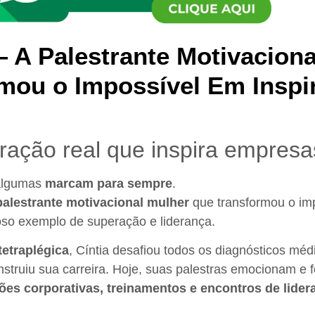
— A Palestrante Motivacion
mou o Impossível Em Inspi
ração real que inspira empres
 algumas
marcam para sempre
.
palestrante motivacional mulher
que transformou o im
oso exemplo de superação e liderança.
tetraplégica
, Cíntia desafiou todos os diagnósticos méd
struiu sua carreira. Hoje, suas palestras emocionam e 
es corporativas, treinamentos e encontros de lider