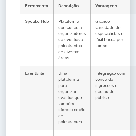
Ferramenta
Descrição
Vantagens
SpeakerHub
Plataforma
Grande
que conecta
variedade de
organizadores
especialistas e
de eventos a
fácil busca por
palestrantes
temas.
de diversas
áreas.
Eventbrite
Uma
Integração com
plataforma
venda de
para
ingressos e
organizar
gestão de
eventos que
público.
também
oferece seção
de
palestrantes.