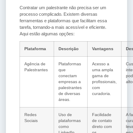
Contratar um palestrante não precisa ser um
processo complicado. Existem diversas
ferramentas e plataformas que facilitam essa
tarefa, tornando-a mais acessível e eficiente.
Aqui estão algumas opções:
Plataforma
Descrição
Vantagens
De
Agência de
Plataformas
Acesso a
Cus
Palestrantes
que
uma ampla
int
conectam
gama de
pod
empresas a
profissionais,
alto
palestrantes
com
de diversas
curadoria.
áreas.
Redes
Uso de
Facilidade
A fa
Sociais
plataformas
de contato
cur
como
direto com
lev
LinkedIn
os
esc