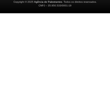
Copyright © 2025
Agência de Palestrantes
. Todos os direitos reservados.
CNPJ – 35.950.533/0001-19