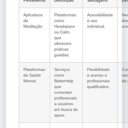
Ferramenta
Descrição
Vantagens
De
Aplicativos
Plataformas
Acessibilidade
Nec
de
como
e uso
dis
Meditação
Headspace
individual.
uso
ou Calm,
que
oferecem
práticas
guiadas.
Plataformas
Serviços
Flexibilidade
Cus
de Saúde
como
e acesso a
nec
Mental
BetterHelp
profissionais
de 
que
qualificados.
conectam
profissionais
a usuários
em busca de
apoio.